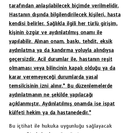
tarafından anlaşılabilecek biçimde verilmelidir.
Hastanın dışında bilgilendirilecek kişileri, hasta
kendisi belirler. Sağlıkla ilgili her türlü girişim,
kişinin özgür ve aydınlatılmış onamı ile
yapılabilir. Alınan onam, baskı, tehdit, eksik
aydınlatma ya da kandırma yoluyla alındıysa
geçersizdir. Acil durumlar ile, hastanın reşit
olmaması veya bilincinin kapalı olduğu ya da
karar veremeyeceği durumlarda yasal
temsilcisinin izni alınır.” Bu düzenlemelerde
aydınlatmanın ne şekilde yapılacağı
açıklanmıştır. Aydınlatılmış onamda ise ispat
külfeti hekim ya da hastanededir.”
Bu içtihat ile hukuka uygunluğu sağlayacak