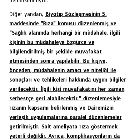
benimsenmiştir.
Diğer yandan,
Biyotıp Sözleşmesinin 5.
maddesinde “Rıza” konusu düzenlenmiş ve
“Sağlık alanında herhangi bir müdahale, ilgili
kişinin bu müdahaleye özgürce ve
bilgilendirilmiş bir şekilde muvafakat
etmesinden sonra yapılabilir. Bu kişiye,
önceden, müdahalenin amacı ve niteliği ile
sonuçları ve tehlikeleri hakkında uygun bilgiler
verilecektir. İlgili kişi muvafakatını her zaman
serbestçe geri alabilecektir.” düzenlemesiyle
rızanın kapsamı belirlenmiş ve Dairemizin
yerleşik uygulamalarına paralel düzenlemeler
getirilmiştir. Salt ameliyata rıza göstermek
yeterli değildir. Ayrıca, komplikasyonların da