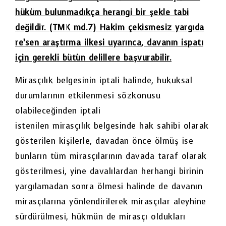
hüküm bulunmadıkça herangi bir şekle tabi
değildir. (TMK md.7) Hakim çekismesiz yargıda
re’sen araştırma ilkesi uyarınca, davanın ispatı
için gerekli bütün delillere başvurabilir.
Mirasçılık belgesinin iptali halinde, hukuksal
durumlarının etkilenmesi sözkonusu
olabileceğinden iptali
istenilen mirasçılık belgesinde hak sahibi olarak
gösterilen kişilerle, davadan önce ölmüş ise
bunların tüm mirasçılarının davada taraf olarak
gösterilmesi, yine davalılardan herhangi birinin
yargılamadan sonra ölmesi halinde de davanın
mirasçılarına yönlendirilerek mirasçılar aleyhine
sürdürülmesi, hükmün de mirasçı oldukları