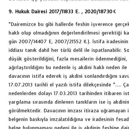
9. Hukuk Dairesi 2017/11833 E. , 2020/18730K
“Dairemizce bu gibi hallerde feshin işverence gerçekl
haklı olup olmadığının değerlendirilmesi gerektiği k
gün 2007/14407 E, 2007/21552 K.). İstifa iradesinin
iddiası tanık dahil her türlü delil ile ispatlanabilir.
düşük gösterildiğini, fazla mesailerin ödenmediğini,
ağırlaştırıldığını bu nedenle iş akdini haklı neden ile
davacının istifa ederek iş akdini sonlandırdığını s
17.07.2013 tarihli el yazılı istifa dilekçesinde “…..
nedenlerden dolayı 17.03.2013 tarihinden itibaren i
yargılama sırasında dinlenen tanıkların ise iş akdi
görülmektedir. Davacının imzası itiraza uğramayan is
belgenin baskıyla imzalatıldığına ve iradesinin fesad
belge bulunmaması nedeni ile iş akdinin feshine dair