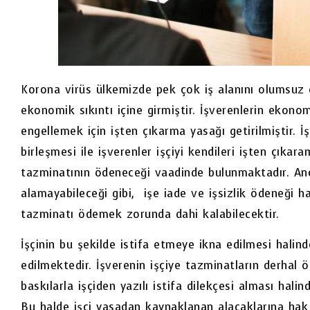
Korona virüs ülkemizde pek çok iş alanını olumsuz e
ekonomik sıkıntı içine girmiştir. İşverenlerin ekonom
engellemek için işten çıkarma yasağı getirilmiştir.
birleşmesi ile işverenler işçiyi kendileri işten çıkar
tazminatının ödeneceği vaadinde bulunmaktadır. Anca
alamayabileceği gibi, işe iade ve işsizlik ödeneği ha
tazminatı ödemek zorunda dahi kalabilecektir.
İşçinin bu şekilde istifa etmeye ikna edilmesi halind
edilmektedir. İşverenin işçiye tazminatların derhal
baskılarla işçiden yazılı istifa dilekçesi alması hali
Bu halde işçi yasadan kaynaklanan alacaklarına hak