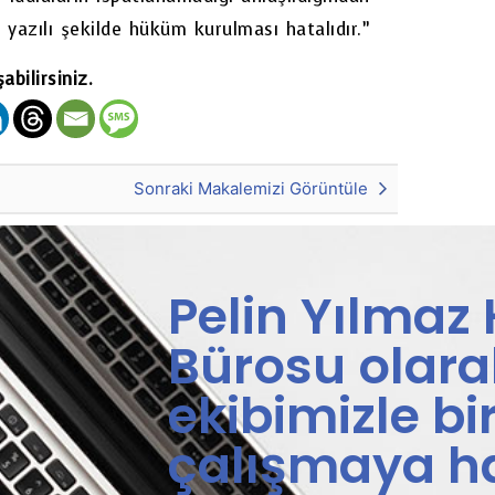
yazılı şekilde hüküm kurulması hatalıdır.”
bilirsiniz.
Sonraki Makalemizi Görüntüle
Pelin Yılmaz
Bürosu olar
ekibimizle bir
çalışmaya ha