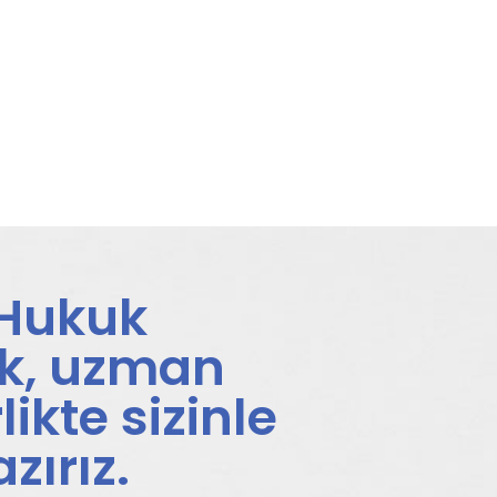
 Hukuk
ak, uzman
likte sizinle
zırız.