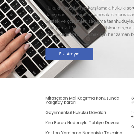
Hukuki ihtiyaçlarınızı karşılamak, hukuki s
danışmanlık hizmetleri sunmak için buradayı
destek ve çözümleri sağlama taahhüdüyle, si
bekliyoruz. Lütfen bizimle iletişime geçmek
olabileceğimizi konuşmak için her zaman b
Bizi Arayın
Mirasçıdan Mal Kaçırma Konusunda
K
Yargıtay Kararı
H
Gayrimenkul Hukuku Davaları
T
H
Kira Borcu Nedeniyle Tahliye Davası
K
Kasten Yaralama Nedeniyle Tazminat