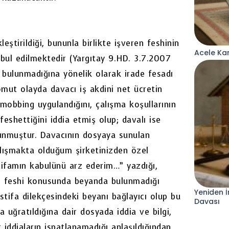
eştirildiği, bununla birlikte işveren feshinin
Acele Kam
abul edilmektedir (Yargıtay 9.HD. 3.7.2007
 bulunmadığına yönelik olarak irade fesadı
 Somut olayda davacı iş akdini net ücretin
 mobbing uygulandığını, çalışma koşullarının
 feshettiğini iddia etmiş olup; davalı ise
avunmuştur. Davacının dosyaya sunulan
 Çalışmakta olduğum şirketinizden özel
stifamın kabulünü arz ederim…” yazdığı,
nin feshi konusunda beyanda bulunmadığı
Yeniden İ
tifa dilekçesindeki beyanı bağlayıcı olup bu
Davası
a uğratıldığına dair dosyada iddia ve bilgi,
 iddiaların ispatlanamadığı anlaşıldığından