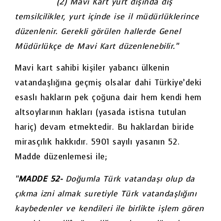
(2) Mavi Kart yurt dışında dış
temsilcilikler, yurt içinde ise il müdürlüklerince
düzenlenir. Gerekli görülen hallerde Genel
Müdürlükçe de Mavi Kart düzenlenebilir.”
Mavi kart sahibi kişiler yabancı ülkenin
vatandaşlığına geçmiş olsalar dahi Türkiye’deki
esaslı hakların pek çoğuna dair hem kendi hem
altsoylarının hakları (yasada istisna tutulan
hariç) devam etmektedir. Bu haklardan biride
mirasçılık hakkıdır. 5901 sayılı yasanın 52.
Madde düzenlemesi ile;
“
MADDE 52-
Doğumla Türk vatandaşı olup da
çıkma izni almak suretiyle Türk vatandaşlığını
kaybedenler ve kendileri ile birlikte işlem gören